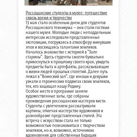
Россошанские студенты в музее: путешествие
сквозь время и творчество
13 мая стало особенным днем для студентов
Россошанского техникума – они стали гостями
нашего музея. Молодые люди с неподдельным
интересом исследовали представленные
экспозиции, погружаясь в атмосферу минувших
эпох и восхищаясь талантами земляков.
Началось знакомство с историей в "Зале
старины". Здесь студенты смогли буквально
прикоснуться к прошлому своего края, увидеть
предметы быта и артефакты, рассказывающие
о жизни людей прошлых столетий. Далее путь
лежал в "Воинский зал", где юноши и девушки
узнали о героических подвигах своих земляков,
тех, кто защищал нашу Родину.
Особое место в программе заняли
художественные залы, где собраны
произведения россошанских мастеров кисти.
Студенты с увлечением рассматривали
картины, отмечая мастерство художников и
разнообразие представленных стилей. Эта
встреча с искусством стала не только
возможностью познакомиться с творчеством
земляков, но и, возможно, источником
вдохновения для собственных будущих