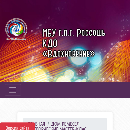
МБУ г.п.г. Россошь
КДО
«Вдохновение»
ГЛАВНАЯ
ДОМ РЕМЕСЕЛ
Версия сайта
ТВОРЧЕСКИЕ МАСТЕР-КЛАС...