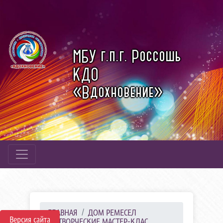
МБУ г.п.г. Россошь
КДО
«Вдохновение»
ГЛАВНАЯ
ДОМ РЕМЕСЕЛ
Версия сайта
ТВОРЧЕСКИЕ МАСТЕР-КЛАС...