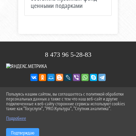
ценными подарками
8 473 96 5-28-83
Пользуясь нашим сайтом, вы соглашаетесь с политикой обработки
2026 Г. KDOVDOHNOVENIE.RU
персональных данных а также с тем что наш веб-сайт и другие
ВХОД
подключенные к веб-сайту сторонние сервисы используют cookies
КАРТА САЙТА
такие как "Госуслуги", "PRO.Культура", "Спутник аналитика".
^
ПОЛИТИКА ОБРАБОТКИ ПЕРСОНАЛЬНЫХ ДАННЫХ
Подробнее
СДЕЛАНО НА KUBCMS
РАЗРАБОТКА И ПОДДЕРЖКА
Подтверждаю