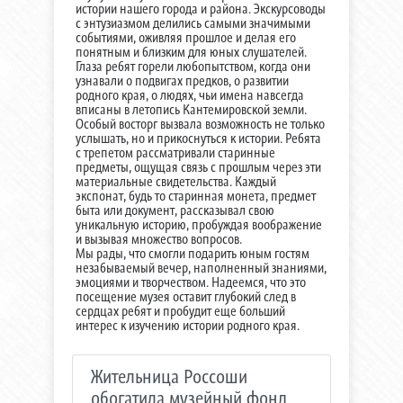
истории нашего города и района. Экскурсоводы
с энтузиазмом делились самыми значимыми
событиями, оживляя прошлое и делая его
понятным и близким для юных слушателей.
Глаза ребят горели любопытством, когда они
узнавали о подвигах предков, о развитии
родного края, о людях, чьи имена навсегда
вписаны в летопись Кантемировской земли.
Особый восторг вызвала возможность не только
услышать, но и прикоснуться к истории. Ребята
с трепетом рассматривали старинные
предметы, ощущая связь с прошлым через эти
материальные свидетельства. Каждый
экспонат, будь то старинная монета, предмет
быта или документ, рассказывал свою
уникальную историю, пробуждая воображение
и вызывая множество вопросов.
Мы рады, что смогли подарить юным гостям
незабываемый вечер, наполненный знаниями,
эмоциями и творчеством. Надеемся, что это
посещение музея оставит глубокий след в
сердцах ребят и пробудит еще больший
интерес к изучению истории родного края.
Жительница Россоши
обогатила музейный фонд