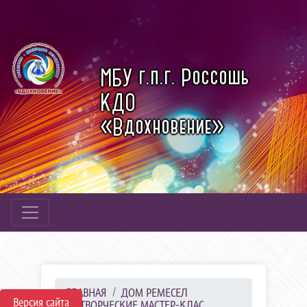
МБУ г.п.г. Россошь
КДО
«Вдохновение»
ГЛАВНАЯ
ДОМ РЕМЕСЕЛ
Версия сайта
ТВОРЧЕСКИЕ МАСТЕР-КЛАС...