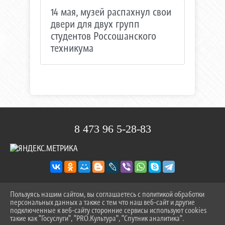
14 мая, музей распахнул свои
двери для двух групп
студентов Россошанского
техникума
8 473 96 5-28-83
Пользуясь нашим сайтом, вы соглашаетесь с политикой обработки
2026 Г. KDOVDOHNOVENIE.RU
персональных данных а также с тем что наш веб-сайт и другие
ВХОД
подключенные к веб-сайту сторонние сервисы используют cookies
КАРТА САЙТА
такие как "Госуслуги", "PRO.Культура", "Спутник аналитика".
^