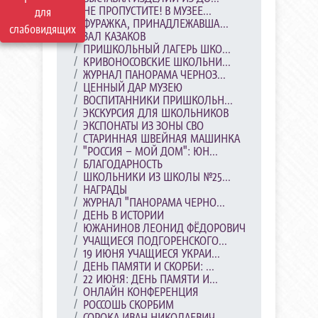
НЕ ПРОПУСТИТЕ! В МУЗЕЕ...
для
ФУРАЖКА, ПРИНАДЛЕЖАВША...
слабовидящих
ЗАЛ КАЗАКОВ
ПРИШКОЛЬНЫЙ ЛАГЕРЬ ШКО...
КРИВОНОСОВСКИЕ ШКОЛЬНИ...
ЖУРНАЛ ПАНОРАМА ЧЕРНОЗ...
ЦЕННЫЙ ДАР МУЗЕЮ
ВОСПИТАННИКИ ПРИШКОЛЬН...
ЭКСКУРСИЯ ДЛЯ ШКОЛЬНИКОВ
ЭКСПОНАТЫ ИЗ ЗОНЫ СВО
СТАРИННАЯ ШВЕЙНАЯ МАШИНКА
"РОССИЯ – МОЙ ДОМ": ЮН...
БЛАГОДАРНОСТЬ
ШКОЛЬНИКИ ИЗ ШКОЛЫ №25...
НАГРАДЫ
ЖУРНАЛ "ПАНОРАМА ЧЕРНО...
ДЕНЬ В ИСТОРИИ
ЮЖАНИНОВ ЛЕОНИД ФЁДОРОВИЧ
УЧАЩИЕСЯ ПОДГОРЕНСКОГО...
19 ИЮНЯ УЧАЩИЕСЯ УКРАИ...
ДЕНЬ ПАМЯТИ И СКОРБИ: ...
22 ИЮНЯ: ДЕНЬ ПАМЯТИ И...
ОНЛАЙН КОНФЕРЕНЦИЯ
РОССОШЬ СКОРБИМ
СОРОКА ИВАН НИКОЛАЕВИЧ